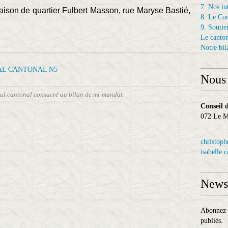
7. Nos in
aison de quartier Fulbert Masson, rue Maryse Bastié,
8. Le Con
9. Soutien
Le canto
Notre bil
AL CANTONAL N5
Nous 
nal cantonal consacré au bilan de mi-mandat
Conseil 
072 Le
christoph
isabelle.
Newsl
Abonnez-v
publiés.