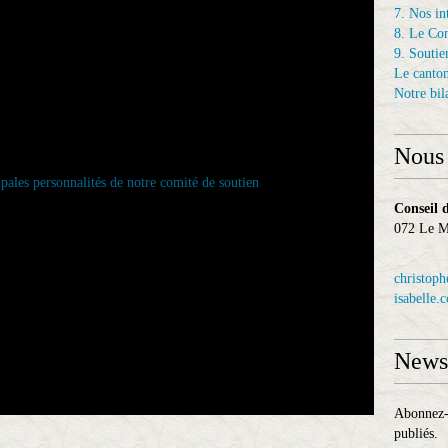
7. Nos in
8. Le Con
9. Soutien
Le canto
Notre bil
Nous 
Conseil 
072 Le
christoph
isabelle.
Newsl
Abonnez-v
publiés.