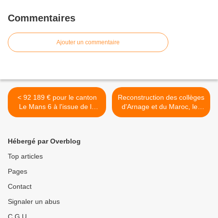
Commentaires
Ajouter un commentaire
< 92 189 € pour le canton
Reconstruction des collèges
Le Mans 6 à l'issue de la
d'Arnage et du Maroc, les
CP de décembre 2016
travaux débuteront dès cet
été >
Hébergé par Overblog
Top articles
Pages
Contact
Signaler un abus
C.G.U.