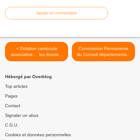
Ajouter un commentaire
< Dotation cantonale
Commission Permanente
associative ... les dossiers
du Conseil départemental :
sont à déposer avant le 27
33 723 € pour le canton Le
mai !
Mans 6 en mai et juin 2016
>
Hébergé par Overblog
Top articles
Pages
Contact
Signaler un abus
C.G.U.
Cookies et données personnelles